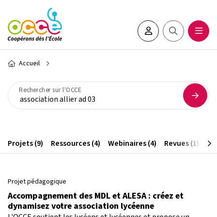
Aller au contenu principal
Espace adhérent•e
Rechercher sur 
Ouvrir
Fil d'Ariane
Accueil
Rechercher sur l'OCCE
Projets (9)
Ressources (4)
Webinaires (4)
Revues (1)
Art
Projet pédagogique
Accompagnement des MDL et ALESA : créez et
dynamisez votre association lycéenne