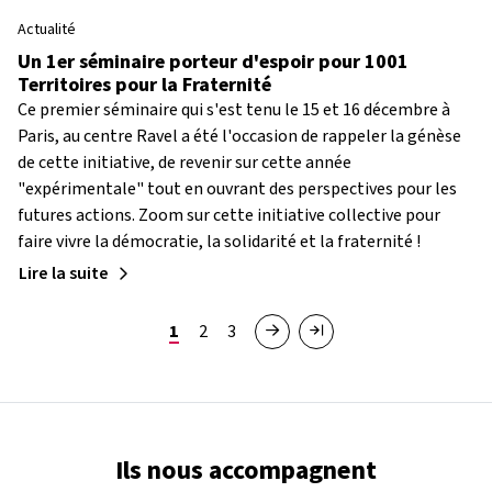
Actualité
Un 1er séminaire porteur d'espoir pour 1001
Territoires pour la Fraternité
Ce premier séminaire qui s'est tenu le 15 et 16 décembre à
Paris, au centre Ravel a été l'occasion de rappeler la génèse
de cette initiative, de revenir sur cette année
"expérimentale" tout en ouvrant des perspectives pour les
futures actions. Zoom sur cette initiative collective pour
faire vivre la démocratie, la solidarité et la fraternité !
Lire la suite
Pagination
Page courante
Page
Page
1
2
3
Page suivante
Dernière page
Ils nous accompagnent