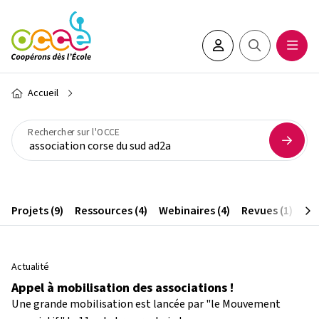
Aller au contenu principal
Espace adhérent•e
Rechercher sur 
Ouvrir
Fil d'Ariane
Accueil
Rechercher sur l'OCCE
Projets (9)
Ressources (4)
Webinaires (4)
Revues (1)
Art
Actualité
Appel à mobilisation des associations !
Une grande mobilisation est lancée par "le Mouvement