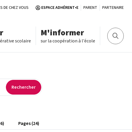
S DE CHEZ VOUS
ESPACE ADHÉRENT•E
PARENT
PARTENAIRE
r
M'informer
Recherch
rative scolaire
sur la coopération à l'école
56)
Pages (24)