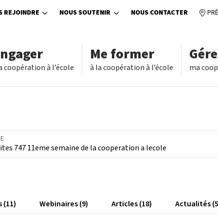
S REJOINDRE
NOUS SOUTENIR
NOUS CONTACTER
PRÈ
engager
Me former
Gére
a coopération à l’école
à la coopération à l’école
ma coopé
CE
 (11)
Webinaires (9)
Articles (18)
Actualités (