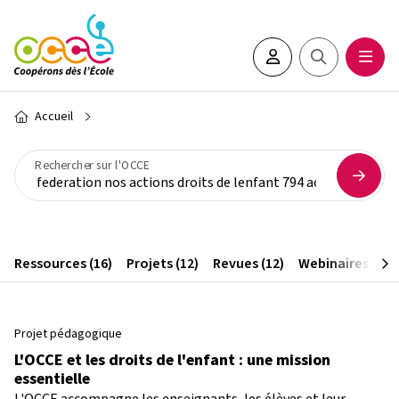
Aller au contenu principal
Espace adhérent•e
Rechercher sur 
Ouvrir
Fil d'Ariane
Accueil
Rechercher sur l'OCCE
Ressources (16)
Projets (12)
Revues (12)
Webinaires (6)
Projet pédagogique
L'OCCE et les droits de l'enfant : une mission
essentielle