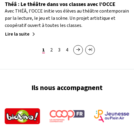
Théâ : Le théâtre dans vos classes avec l’OCCE
Avec THÉÂ, l’OCCE initie vos élèves au théâtre contemporain
par la lecture, le jeu et la scène. Un projet artistique et
coopératif ouvert à toutes les classes.
Lire la suite
Pagination
Page courante
Page
Page
Page
1
2
3
4
Page suivante
Dernière page
Ils nous accompagnent