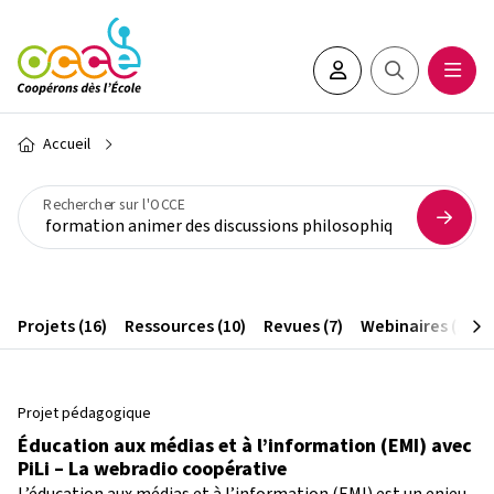
Aller au contenu principal
Espace adhérent•e
Rechercher sur 
Ouvrir
Fil d'Ariane
Accueil
Rechercher sur l'OCCE
Projets (16)
Ressources (10)
Revues (7)
Webinaires (1)
Projet pédagogique
Éducation aux médias et à l’information (EMI) avec
PiLi – La webradio coopérative