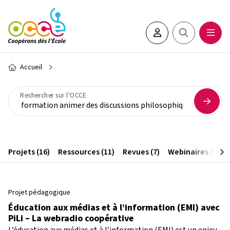
Aller au contenu principal
Espace adhérent•e
Rechercher sur 
Ouvrir
Fil d'Ariane
Accueil
Rechercher sur l'OCCE
Projets (16)
Ressources (11)
Revues (7)
Webinaires (1)
Projet pédagogique
Éducation aux médias et à l’information (EMI) avec
PiLi – La webradio coopérative