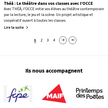
Théâ : Le théâtre dans vos classes avec l’OCCE
Avec THÉÂ, l’OCCE initie vos élèves au théâtre contemporain
par la lecture, le jeu et la scène. Un projet artistique et
coopératif ouvert à toutes les classes.
Lire la suite
Pagination
Page courante
Page
Page
Page
1
2
3
4
Page suivante
Dernière page
Ils nous accompagnent