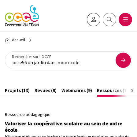
Aller au contenu principal
Espace adhérent•e
Rechercher sur 
Ouvrir
Fil d'Ariane
Accueil
Rechercher sur l'OCCE
Projets (13)
Revues (9)
Webinaires (9)
Ressources (7)
Ar
Ressource pédagogique
Valoriser la coopérative scolaire au sein de votre
école