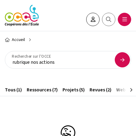
Aller au contenu principal
Espace adhérent•e
Rechercher sur 
Ouvrir
Fil d'Ariane
Accueil
Rechercher sur l'OCCE
Tous (1)
Ressources (7)
Projets (5)
Revues (2)
Webinaire