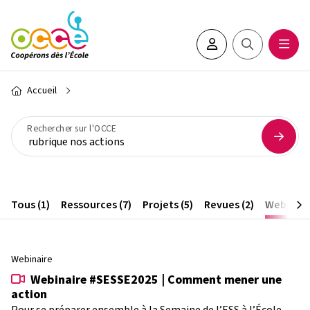
Aller au contenu principal
Espace adhérent•e
Rechercher sur 
Ouvrir
Fil d'Ariane
Accueil
Rechercher sur l'OCCE
Tous (1)
Ressources (7)
Projets (5)
Revues (2)
Webinaire
Webinaire
Webinaire #SESSE2025 | Comment mener une
action