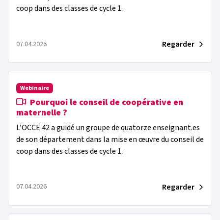
Voir plus
coop dans des classes de cycle 1.
pratique coopérative
novembre 2025
(3)
(4)
Semaine de l'ESS à l'école
juin 2025
(1)
(
Regarder
07.04.2026
SESSE
avril 2025
(4)
(2)
Webinaire
Voir plus
Pourquoi le conseil de coopérative en
maternelle ?
L’OCCE 42 a guidé un groupe de quatorze enseignant.es
de son département dans la mise en œuvre du conseil de
coop dans des classes de cycle 1.
Regarder
07.04.2026