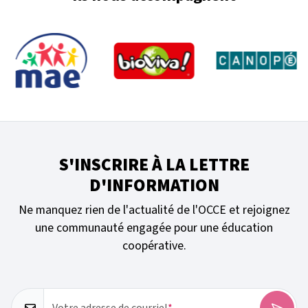
Économie Soci
février 2026
Semaine de l'E
(1
pratique coop
novembre 20
Semaine de l'E
juin 2025
(1)
SESSE
avril 2025
(4)
(2)
S'INSCRIRE À LA LETTRE
Voir plus
D'INFORMATION
Ne manquez rien de l'actualité de l'OCCE et rejoignez
une communauté engagée pour une éducation
coopérative.