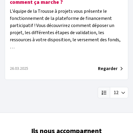
comment ça marche ?
L'équipe de la Trousse à projets vous présente le
fonctionnement de la plateforme de financement
participatif ! Vous découvrirez comment déposer un
projet, les différentes étapes de validation, les
ressources à votre disposition, le versement des fonds,
…
Regarder
26.03.2025
12
Rechercher un 
Mots clés
Écrit le
Projets pédagog
Associations dé
Les plus récent
conseil de co
avril 2026
Conseil de co
OCCE 42 - Loi
(3)
Ils nous accompagnent