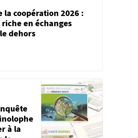
 la coopération 2026 :
 riche en échanges
ole dehors
enquête
hinolophe
r à la