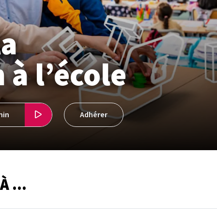
la
 à l’école
min
Adhérer
 ...