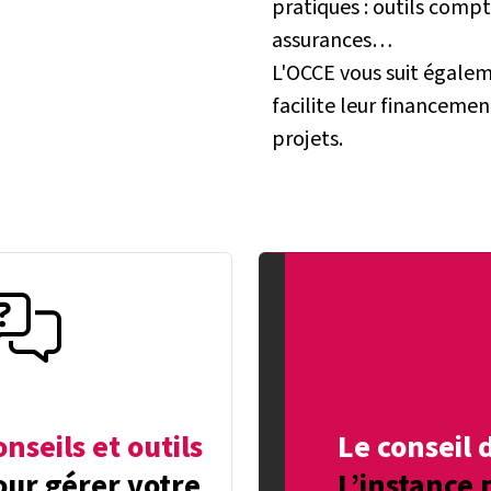
pratiques : outils compta
assurances…
L'OCCE vous suit égale
facilite leur financemen
projets.
nseils et outils
Le conseil 
our gérer votre
L’instance