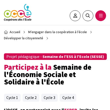
Aller au contenu principal
Espace adhérent•e
Rechercher sur 
Ouvrir
Fil d'Ariane
Accueil
M’engager dans la coopération à l’école
Développer la citoyenneté
Projet pédagogique -
Semaine de l'ESS à l'Ecole (SESSE)
Participez à la
Semaine de
l'Économie Sociale et
Solidaire à l'École
Cycle 1
Cycle 2
Cycle 3
Cycle 4