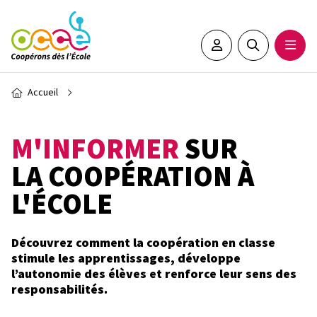
Aller au contenu principal
Espace adhérent•e
Rechercher sur 
Ouvrir
Fil d'Ariane
Accueil
M'INFORMER
SUR
LA COOPÉRATION À
L'ÉCOLE
Découvrez comment la
coopération en classe
stimule les apprentissages, développe
l’
autonomie
des élèves et renforce leur
sens des
responsabilités
.