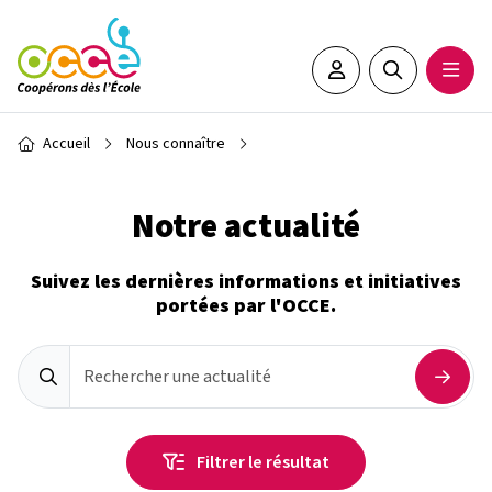
Aller au contenu principal
Espace adhérent•e
Rechercher sur 
Ouvrir
Fil d'Ariane
Accueil
Nous connaître
Notre actualité
Suivez les dernières informations et initiatives
portées par l'OCCE.
Rechercher une actualité
Types
Mots clés
Dates
Projets pédagogiques
Événements
Associations départementales
12
Les plus récents
Filtrer le résultat