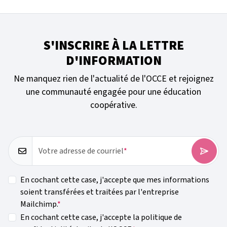
Événement
Dynamique des
mars 2026
Conseil de co
Journée intern
OCCE 34 - Hér
(5)
(8
S'INSCRIRE À LA LETTRE
Voir plus
Voir plus
Voir plus
Voir plus
Voir plus
Voir plus
D'INFORMATION
Ne manquez rien de l'actualité de l'OCCE et rejoignez
une communauté engagée pour une éducation
coopérative.
Votre adresse de courriel
En cochant cette case, j'accepte que mes informations
soient transférées et traitées par l'entreprise
Mailchimp.
En cochant cette case, j'accepte la politique de