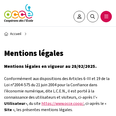
Aller au contenu principal
Espace adhérent•e
Rechercher sur 
Ouvrir
Fil d'Ariane
Accueil
Mentions légales
Mentions légales en vigueur au 28/02/2025.
Conformément aux dispositions des Articles 6-III et 19 de la
Loi n°2004-575 du 21 juin 2004 pour la Confiance dans
l’économie numérique, dite L.C.E.N., il est porté à la
connaissance des utilisateurs et visiteurs, ci-après l'«
Utilisateur
», du site
https://www.occe.coop/
, ci-après le «
Site
», les présentes mentions légales.