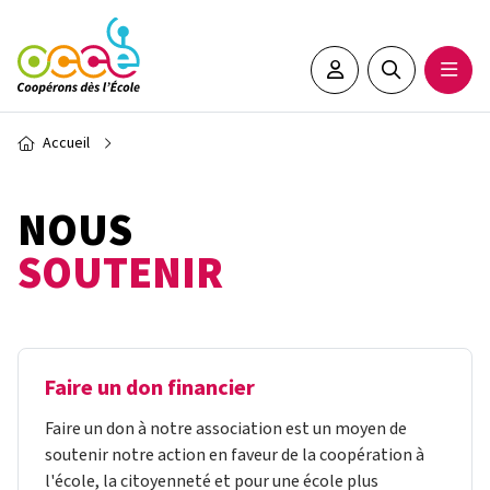
Aller au contenu principal
Espace adhérent•e
Rechercher sur 
Ouvrir
Fil d'Ariane
Accueil
NOUS
SOUTENIR
Faire un don financier
Faire un don à notre association est un moyen de
soutenir notre action en faveur de la coopération à
l'école, la citoyenneté et pour une école plus