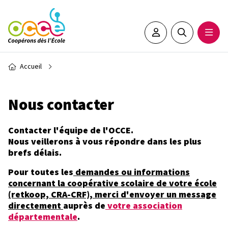
Aller au contenu principal
Espace adhérent•e
Rechercher sur 
Ouvrir
Fil d'Ariane
Accueil
Nous contacter
Contacter l'équipe de l'OCCE.
Nous veillerons à vous répondre dans les plus
brefs délais.
Pour toutes les
demandes ou informations
concernant la coopérative scolaire de votre école
(retkoop, CRA-CRF), merci d'envoyer un message
directement
auprès de
votre association
départementale
.