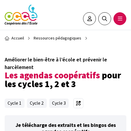
Aller au contenu principal
Espace adhérent•e
Rechercher sur 
Ouvrir
Fil d'Ariane
Accueil
Ressources pédagogiques
Améliorer le bien-être à l’école et prévenir le
harcèlement
Les agendas coopératifs
pour
les cycles 1, 2 et 3
Cycle 1
Cycle 2
Cycle 3
Je télécharge des extraits et les bingos des