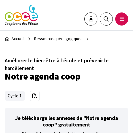
Aller au contenu principal
Espace adhérent•e
Rechercher sur 
Ouvrir
Fil d'Ariane
Accueil
Ressources pédagogiques
Améliorer le bien-être à l’école et prévenir le
harcèlement
Notre agenda coop
Cycle 1
Je télécharge les annexes de "Notre agenda
coop" gratuitement