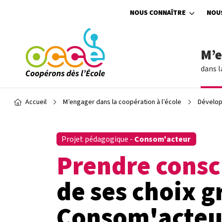
Aller au contenu principal
NOUS CONNAÎTRE
NOU
M’
dans l
Fil d'Ariane
Accueil
M’engager dans la coopération à l’école
Dévelop
Projet pédagogique -
Consom'acteur
Prendre consc
de ses choix g
Consom'acteu