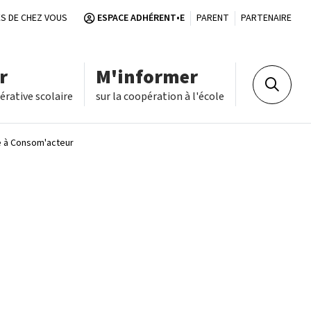
S DE CHEZ VOUS
ESPACE ADHÉRENT•E
PARENT
PARTENAIRE
r
M'informer
Recherch
rative scolaire
sur la coopération à l'école
e à Consom'acteur