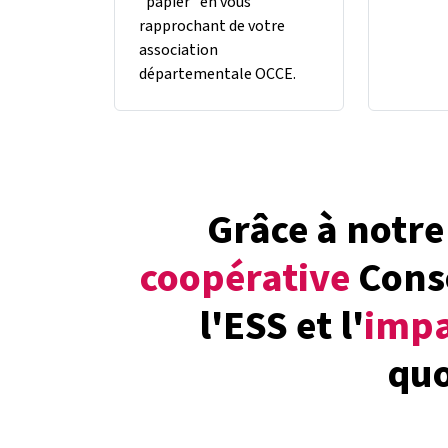
"papier" en vous
rapprochant de votre
association
départementale OCCE.
Grâce à notr
coopérative
Cons
l'ESS et l'
impa
quo