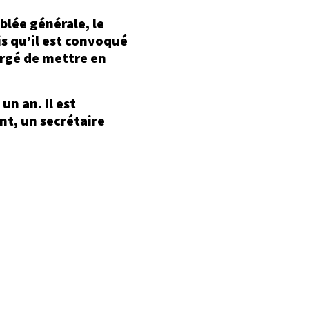
blée générale, le
is qu’il est convoqué
argé de mettre en
un an. Il est
nt, un secrétaire