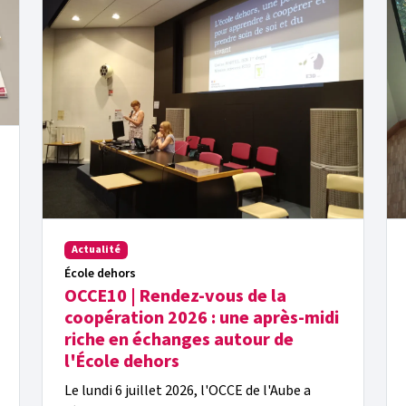
Actualité
École dehors
OCCE10 | Rendez-vous de la
coopération 2026 : une après-midi
riche en échanges autour de
l'École dehors
Le lundi 6 juillet 2026, l'OCCE de l'Aube a