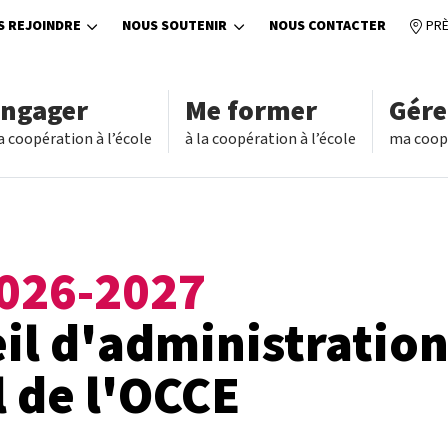
S REJOINDRE
NOUS SOUTENIR
NOUS CONTACTER
PRÈ
engager
Me former
Gére
a coopération à l’école
à la coopération à l’école
ma coopé
026-2027
il d'administratio
l de l'OCCE