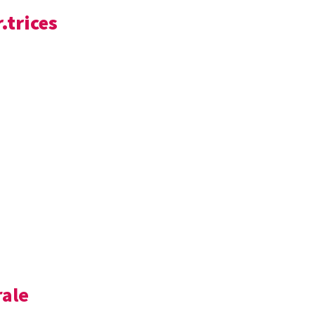
.trices
rale