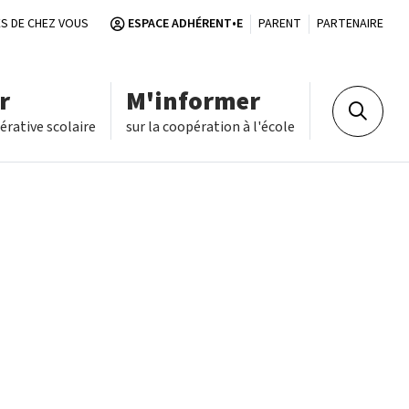
S DE CHEZ VOUS
ESPACE ADHÉRENT•E
PARENT
PARTENAIRE
r
M'informer
Recherch
rative scolaire
sur la coopération à l'école
n