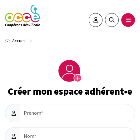
Aller au contenu principal
Espace adhérent•e
Rechercher sur 
Ouvrir
Fil d'Ariane
Accueil
Créer mon espace adhérent•e
Prénom
Nom