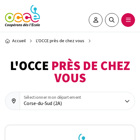
Aller au contenu principal
Espace adhérent•e
Rechercher sur 
Ouvrir
Fil d'Ariane
Accueil
L'OCCE près de chez vous
L'OCCE
PRÈS DE CHEZ
VOUS
Sélectionner mon département
Corse-du-Sud (2A)