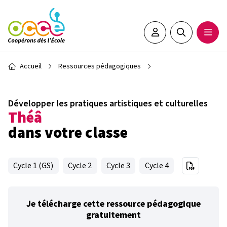
Aller au contenu principal
Espace adhérent•e
Rechercher sur 
Ouvrir
Fil d'Ariane
Accueil
Ressources pédagogiques
Développer les pratiques artistiques et culturelles
Théâ
dans votre classe
Cycle 1 (GS)
Cycle 2
Cycle 3
Cycle 4
Je télécharge cette ressource pédagogique
gratuitement