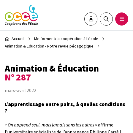
Aller au contenu principal
Espace adhérent•e
Rechercher sur 
Ouvrir
Fil d'Ariane
Accueil
Me former à la coopération à l’école
Animation & Education - Notre revue pédagogique
Animation & Éducation
N° 287
mars-avril 2022
L’apprentissage entre pairs, à quelles conditions
?
« On apprend seul, mais jamais sans les autres »
affirme
l’universitaire spécialiste de l’apprenance Philippe Carré !