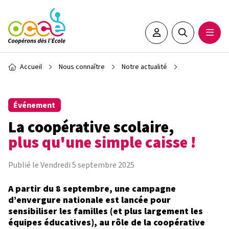
Aller au contenu principal
Espace adhérent•e
Rechercher sur 
Ouvrir
Fil d'Ariane
Accueil
Nous connaître
Notre actualité
Événement
La coopérative scolaire,
plus qu'une simple caisse !
Publié le Vendredi 5 septembre 2025
A partir du 8 septembre, une campagne
d’envergure nationale est lancée pour
sensibiliser les familles (et plus largement les
équipes éducatives), au rôle de la coopérative