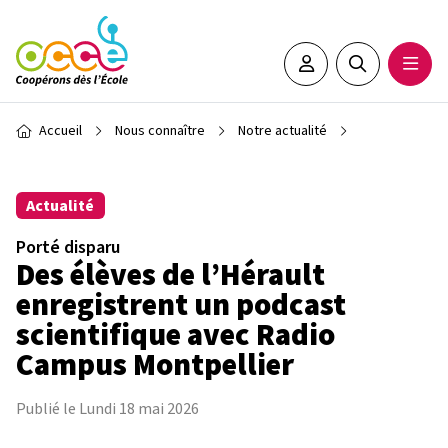
Aller au contenu principal
Espace adhérent•e
Rechercher sur 
Ouvrir
Fil d'Ariane
Accueil
Nous connaître
Notre actualité
Actualité
Porté disparu
Des élèves de l’Hérault
enregistrent un podcast
scientifique avec Radio
Campus Montpellier
Publié le Lundi 18 mai 2026