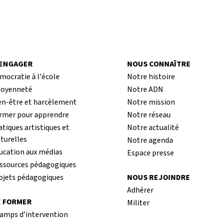
’ENGAGER
NOUS CONNAÎTRE
mocratie à l'école
Notre histoire
toyenneté
Notre ADN
en-être et harcèlement
Notre mission
rmer pour apprendre
Notre réseau
atiques artistiques et
Notre actualité
lturelles
Notre agenda
ucation aux médias
Espace presse
ssources pédagogiques
ojets pédagogiques
NOUS REJOINDRE
Adhérer
 FORMER
Militer
amps d’intervention