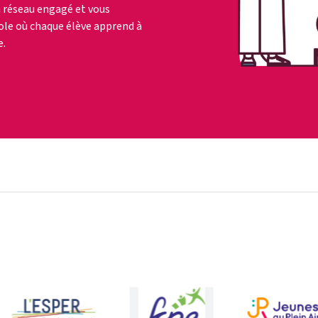
n réseau engagé et vous
ole où chaque élève apprend à
e.