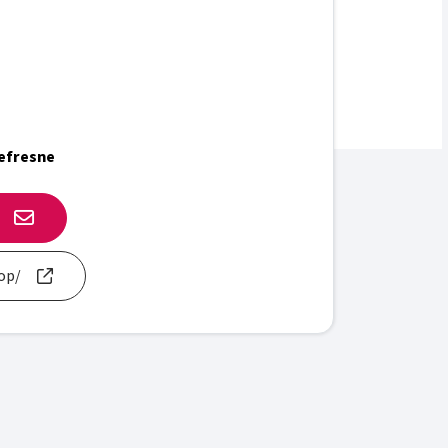
Defresne
op/
et de l'OCCE 18