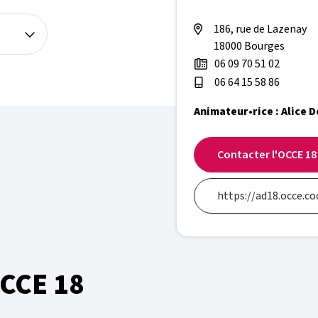
186, rue de Lazenay
18000 Bourges
06 09 70 51 02
06 64 15 58 86
Animateur•rice : Alice 
Contacter l'OCCE 18
https://ad18.occe.co
Visiter le site intern
OCCE 18