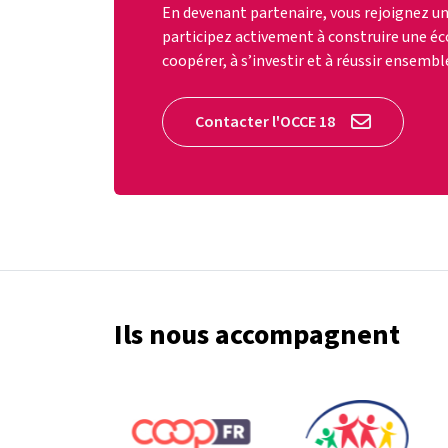
En devenant partenaire, vous rejoignez u
participez activement à construire une éc
coopérer, à s’investir et à réussir ensembl
Contacter l'OCCE 18
Ils nous accompagnent