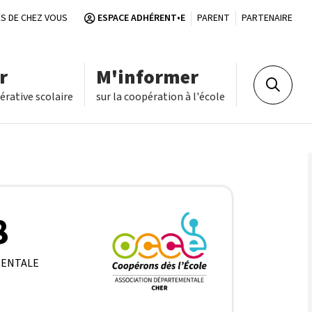
S DE CHEZ VOUS
ESPACE ADHÉRENT•E
PARENT
PARTENAIRE
r
M'informer
Recherch
rative scolaire
sur la coopération à l'école
8
MENTALE