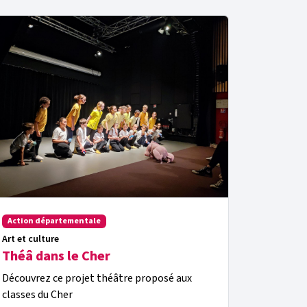
Action d
Education
La laïc
Action départementale
Le 9 déce
Art et culture
laïcité 1
Théâ dans le Cher
séparatio
Découvrez ce projet théâtre proposé aux
classes du Cher