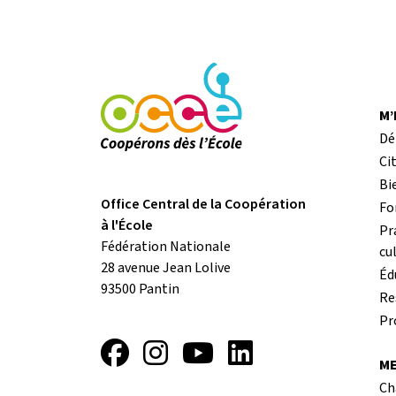
M
Dé
Ci
Bi
Office Central de la Coopération
Fo
à l'École
Pr
Fédération Nationale
cu
28 avenue Jean Lolive
Éd
93500
Pantin
Re
Pr
Facebook
Instagram
YouTube
LinkedIn
ME
Ch