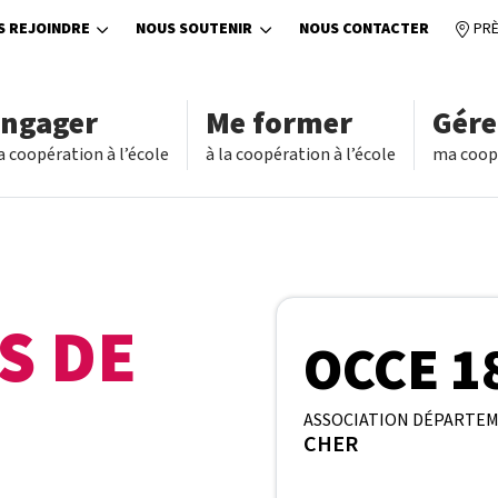
S REJOINDRE
NOUS SOUTENIR
NOUS CONTACTER
PRÈ
engager
Me former
Gére
a coopération à l’école
à la coopération à l’école
ma coopé
S DE
OCCE 1
ASSOCIATION DÉPARTE
CHER