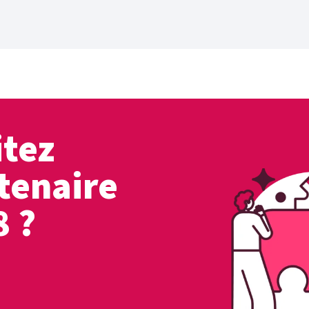
itez
tenaire
8 ?