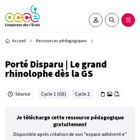
Aller au contenu principal
Espace adhérent•e
Rechercher sur 
Ouvrir
Fil d'Ariane
Accueil
Ressources pédagogiques
Porté Disparu | Le grand
rhinolophe dès la GS
Séance
Cycle 1 (GS)
Cycle 2
Je télécharge cette ressource pédagogique
gratuitement
Disponible après création de son "espace adhérent·e"