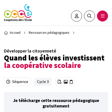
Aller au contenu principal
Espace adhérent•e
Rechercher sur 
Ouvrir
Fil d'Ariane
Accueil
Ressources pédagogiques
Développer la citoyenneté
Quand les élèves investissent
la coopérative scolaire
Séquence
Cycle 3
Je télécharge cette ressource pédagogique
gratuitement