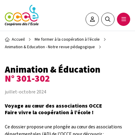
Aller au contenu principal
Espace adhérent•e
Rechercher sur 
Ouvrir
Fil d'Ariane
Accueil
Me former à la coopération à l’école
Animation & Education - Notre revue pédagogique
Animation & Éducation
N° 301-302
juillet-octobre 2024
Voyage au cœur des associations OCCE
Faire vivre la coopération à l’école !
Ce dossier propose une plongée au cœur des associations
départementales (AD) de l’OCCE pour découvrir :