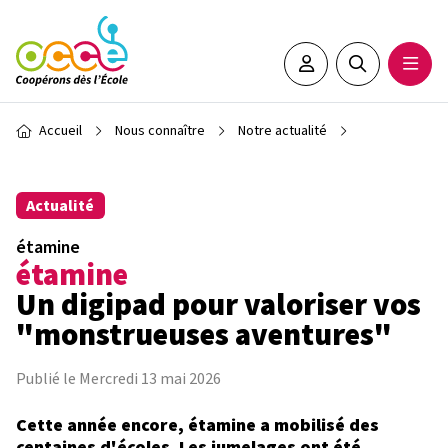
Aller au contenu principal
Espace adhérent•e
Rechercher sur 
Ouvrir
Fil d'Ariane
Accueil
Nous connaître
Notre actualité
Actualité
étamine
étamine
Un digipad pour valoriser vos
"monstrueuses aventures"
Publié le Mercredi 13 mai 2026
Cette année encore, étamine a mobilisé des
centaines d'écoles. Les jumelages ont été