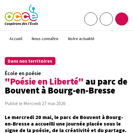
Aller au contenu principal
Espace adhérent•e
Rechercher sur 
Ouvrir
Fil d'Ariane
Accueil
Nous connaître
Notre actualité
Dans nos territoires
École en poésie
"Poésie en Liberté"
au parc de
Bouvent à Bourg-en-Bresse
Publié le Mercredi 27 mai 2026
Le mercredi 20 mai, le parc de Bouvent à Bourg-
en-Bresse a accueilli une journée placée sous le
signe de la poésie, de la créativité et du partage.